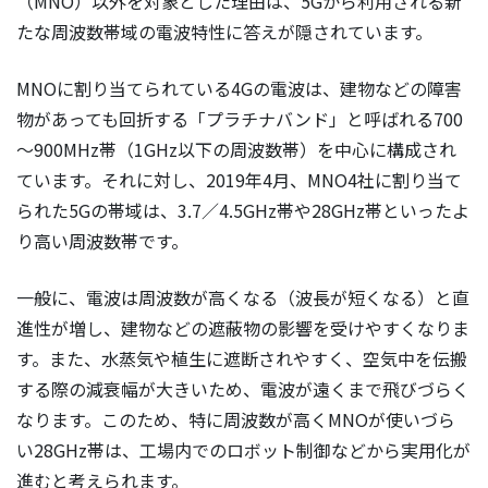
（MNO）以外を対象とした理由は、5Gから利用される新
たな周波数帯域の電波特性に答えが隠されています。
MNOに割り当てられている4Gの電波は、建物などの障害
物があっても回折する「プラチナバンド」と呼ばれる700
～900MHz帯（1GHz以下の周波数帯）を中心に構成され
ています。それに対し、2019年4月、MNO4社に割り当て
られた5Gの帯域は、3.7／4.5GHz帯や28GHz帯といったよ
り高い周波数帯です。
一般に、電波は周波数が高くなる（波長が短くなる）と直
進性が増し、建物などの遮蔽物の影響を受けやすくなりま
す。また、水蒸気や植生に遮断されやすく、空気中を伝搬
する際の減衰幅が大きいため、電波が遠くまで飛びづらく
なります。このため、特に周波数が高くMNOが使いづら
い28GHz帯は、工場内でのロボット制御などから実用化が
進むと考えられます。