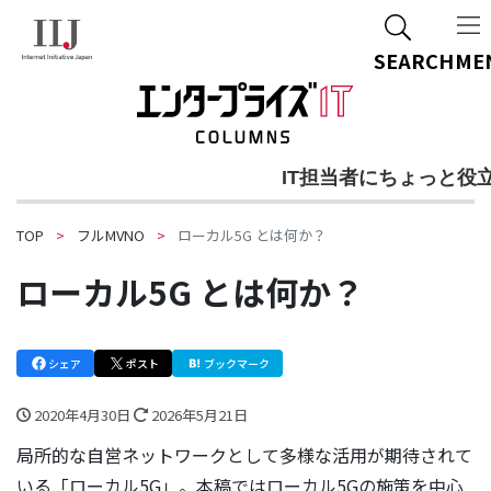
ご質問・ご相談
SEARCH
ME
IT担当者にちょっと役
TOP
フルMVNO
ローカル5G とは何か？
ローカル5G とは何か？
シェア
ポスト
ブックマーク
2020年4月30日
2026年5月21日
局所的な自営ネットワークとして多様な活用が期待されて
いる「ローカル5G」。本稿ではローカル5Gの施策を中心