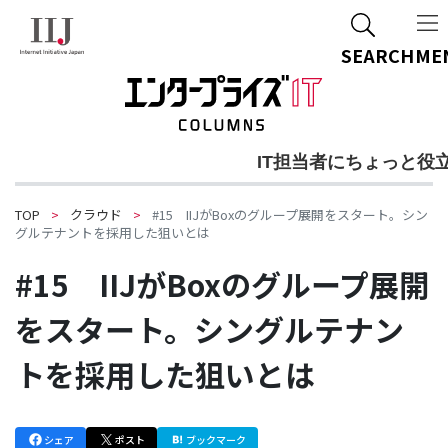
ご質問・ご相談
関連資料DL
SEARCH
ME
IT担当者にちょっと役
TOP
クラウド
#15 IIJがBoxのグループ展開をスタート。シン
グルテナントを採用した狙いとは
#15 IIJがBoxのグループ展開
をスタート。シングルテナン
トを採用した狙いとは
シェア
ポスト
ブックマーク