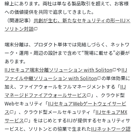
線上にあります。両社は単なる製品取引を超えて、お客様
への価値提供を共同で追求してきました。
（関連記事）
共創が生む、新たなセキュリティの形ーIIJ×
ソリトン対談
端末分離は、プロダクト単体では完結しづらく、ネットワ
ーク・運用・周辺の設計まで含めて“現場に載せる”必要が
あります。
IIJセキュア端末分離ソリューション with Soliton
や
IIJ
ファイル中継ソリューション with Soliton
の単体効果に
加え、ファイアウォールをフルマネージメントする「
IIJ
マネージドファイアウォールサービス
」、クラウド型
Webセキュリティ「
IIJセキュアWebゲートウェイサービ
ス
」、クラウド型メールセキュリティ「
IIJセキュアMX
サービス
」をはじめとするIIJが提供するセキュリティサ
ービスと、ソリトンとの協業で生まれた
IIJネットワーク認