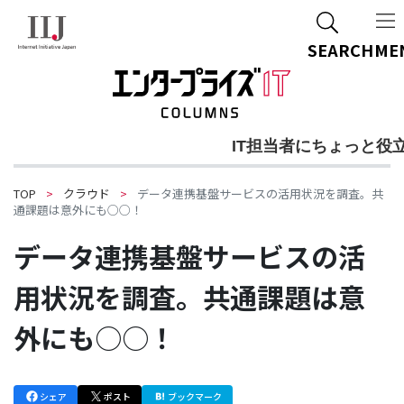
ご質問・ご相談
関連資料DL
SEARCH
ME
IT担当者にちょっと役
TOP
クラウド
データ連携基盤サービスの活用状況を調査。共
通課題は意外にも○○！
データ連携基盤サービスの活
用状況を調査。共通課題は意
外にも○○！
シェア
ポスト
ブックマーク