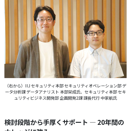
（右から）IIJ セキュリティ本部 セキュリティオペレーション部 デ
ータ分析課 データアナリスト 本部栄成氏、セキュリティ本部 セキ
ュリティビジネス開発部 企画開発2課 課長代行 中家航氏
検討段階から手厚くサポート ― 20年間の