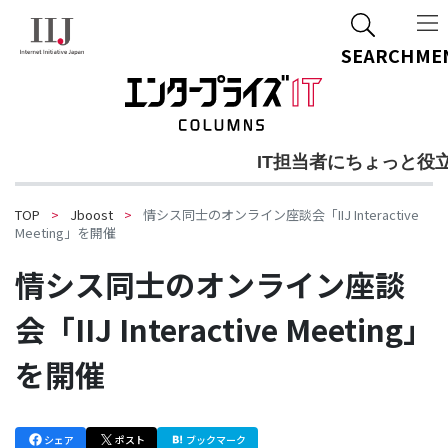
ご質問・ご相談
SEARCH
ME
IT担当者にちょっと役
TOP
Jboost
情シス同士のオンライン座談会「IIJ Interactive
Meeting」を開催
情シス同士のオンライン座談
会「IIJ Interactive Meeting」
を開催
シェア
ポスト
ブックマーク