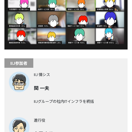
IIJ参加者
IIJ 情シス
関 一夫
IIJグループの社内ITインフラを統括
進行役