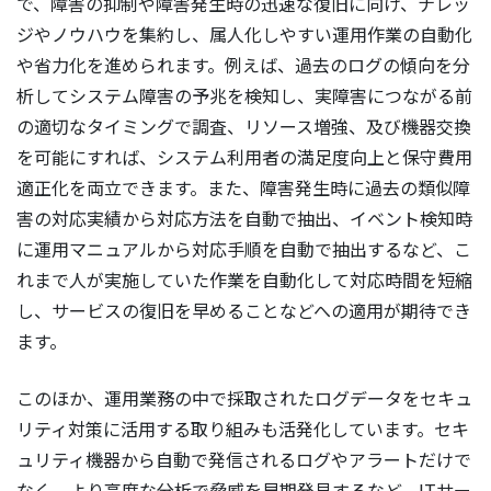
で、障害の抑制や障害発生時の迅速な復旧に向け、ナレッ
ジやノウハウを集約し、属人化しやすい運用作業の自動化
や省力化を進められます。例えば、過去のログの傾向を分
析してシステム障害の予兆を検知し、実障害につながる前
の適切なタイミングで調査、リソース増強、及び機器交換
を可能にすれば、システム利用者の満足度向上と保守費用
適正化を両立できます。また、障害発生時に過去の類似障
害の対応実績から対応方法を自動で抽出、イベント検知時
に運用マニュアルから対応手順を自動で抽出するなど、こ
れまで人が実施していた作業を自動化して対応時間を短縮
し、サービスの復旧を早めることなどへの適用が期待でき
ます。
このほか、運用業務の中で採取されたログデータをセキュ
リティ対策に活用する取り組みも活発化しています。セキ
ュリティ機器から自動で発信されるログやアラートだけで
なく、より高度な分析で脅威を早期発見するなど、ITサー